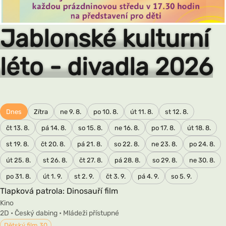
Jablonské
Jablonské kulturní
léto - letn
MIB quart
léto - divadla 2026
2026
Maláku
Dnes
Zítra
ne 9. 8.
po 10. 8.
út 11. 8.
st 12. 8.
čt 13. 8.
pá 14. 8.
so 15. 8.
ne 16. 8.
po 17. 8.
út 18. 8.
st 19. 8.
čt 20. 8.
pá 21. 8.
so 22. 8.
ne 23. 8.
po 24. 8.
út 25. 8.
st 26. 8.
čt 27. 8.
pá 28. 8.
so 29. 8.
ne 30. 8.
po 31. 8.
út 1. 9.
st 2. 9.
čt 3. 9.
pá 4. 9.
so 5. 9.
Tlapková patrola: Dinosauří film
Kino
2D • Český dabing • Mládeži přístupné
Dětský film 30