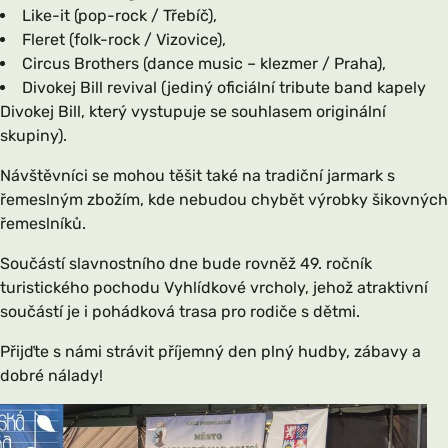
Like-it (pop-rock / Třebíč),
Fleret (folk-rock / Vizovice),
Circus Brothers (dance music – klezmer / Praha),
Divokej Bill revival (jediný oficiální tribute band kapely
Divokej Bill, který vystupuje se souhlasem originální
skupiny).
Návštěvníci se mohou těšit také na tradiční jarmark s
řemeslným zbožím, kde nebudou chybět výrobky šikovných
řemeslníků.
Součástí slavnostního dne bude rovněž 49. ročník
turistického pochodu Vyhlídkové vrcholy, jehož atraktivní
součástí je i pohádková trasa pro rodiče s dětmi.
Přijďte s námi strávit příjemný den plný hudby, zábavy a
dobré nálady!