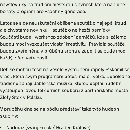
návštěvníky na tradiční městskou slavnost, která nabídne
bohatý program pro všechny generace.
Letos se sice neuskuteční oblíbená soutěž o nejlepší štrúdl,
ale chystáme novinku – soutěž o nejhezčí perníčky!
Součástí bude i workshop zdobení perníčků, kde si zájemci
budou moci vyzkoušet vlastní kreativitu. Pravidla soutěže
budou zveřejněna v průběhu srpna a zapojit se bude moci
každý z řad veřejnosti.
Děti se mohou těšit na veselé vystoupení kapely Pískomil se
vrací, která svým programem potěší malé i velké. Dopoledne
tradičně zahájí Jablonská muzika, kterou doplní hudební
vystoupení dvou folklorních souborů z partnerského města
Złoty Stok v Polsku.
V průběhu dne se na pódiu představí také tyto hudební
skupiny:
Nadoraz (swing-rock / Hradec Králové),