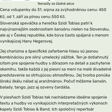
Nenašly se žádné akce
Cena vstupenky do 31. srpna za zvýhodněnou cenu: 450
Kč, od 1. září za plnou cenu 550 Kč.
Slovenská speváčka a herečka Szidi Tobias patrí k
najvýraznejším osobnostiam šansónu nielen na Slovensku,
ale aj v Českej republike, kde býva často spájaná s menom
vynikajúcej Hany Hegerovej.
Jej charizma a špecifické zafarbenie hlasu sú jasnou
kombináciou pre silný umelecký zážitok. Ten je dotiahnutý
citom pre spojenie hudby s dôrazom na detail a zachytenie
okamihu, takže každá z jej piesní sa mení na malé divadelné
predstavenie so strhujúcou atmosférou. Jej tvorba ponúka
širokú škálu nálad aj aranžmánov. Počuť môžeme šansón,
balady, tango, jazz aj ozveny čardáša.
V piesňach Szidi Tobias tak nachádzame ideálne spojenie
textu a hudby vo vynikajúcich interpretačných výkonoch
kapely Szidi Tobias & Band. Ich spoločný repertoár