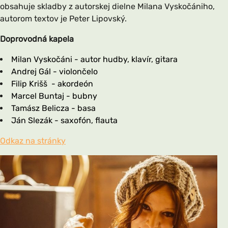
obsahuje skladby z autorskej dielne Milana Vyskočániho,
autorom textov je Peter Lipovský.
Doprovodná kapela
Milan Vyskočáni - autor hudby, klavír, gitara
Andrej Gál - violončelo
Filip Krišš
- akordeón
Marcel Buntaj - bubny
Tamász Belicza - basa
Ján Slezák - saxofón, flauta
Odkaz na stránky